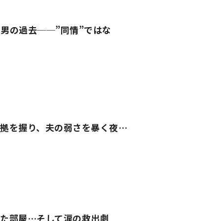
男の過去──”同情”ではな
拠を握り、夫の弱さを暴く夜…
た部屋…そして涙の救出劇