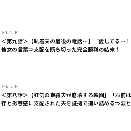
トレンド
＜第九話＞【執着夫の最後の電話…】「愛してる…！
彼女の言葉⇒支配を断ち切った完全勝利の結末！
トレンド
＜第八話＞【狂気の束縛夫が崩壊する瞬間】「お前
存と劣等感に支配された夫を証拠で追い詰める⇒涙