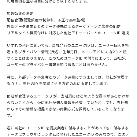
利用目的を主な項目に分けると以下となります。
広告効果の測定
配信管理(閲覧頻度の制御や、不正行為の監視)
外部データ事業者とのデータ連携によるターゲティング広告の配信
リアルタイム枠買付けに対応した他社アドサーバーとのユニークID 連携
いずれの利用においても、当社発行のユニークID は、ユーザー個人を特
定するプライバシー情報 (氏名、生年月日、メールアドレス など) と紐
づくことはありません。このためユニークID の付与によって、当社が、
ユーザーのプライバシー情報を知り得ることはありません。
特に、外部データ事業者とのデータ連携につきましては、他社が管理す
るID と、当社のID を同期させる方式のみに限定しています。
他社が管理するユニークID が、当社側にはどのような意味があるかわか
らないことから、仮に他社が個人情報を所有していたとしても、当社側
からはその情報を把握できない同期方式を採用していることになりま
す。
逆に当社のユニークID を提携業者に付与することがあっても、付与する
データはブラウザにランダムに発行したユニークID のみなので、このデ