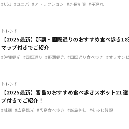
USJ
ユニバ
アトラクション
身長制限
子連れ
トレンド
【2025最新】那覇・国際通りのおすすめ食べ歩き1
マップ付きでご紹介
沖縄観光
国際通り
那覇観光
国際通り食べ歩き
オリオン
トレンド
【2025最新】宮島のおすすめ食べ歩きスポット21
プ付きでご紹介！
牡蠣
広島観光
宮島食べ歩き
厳島神社
もみじ饅頭