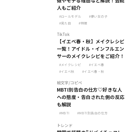
徴やモテる理由など解説！芸能
人もご紹介
ロールモデル
儚い女の子
見た目
特徴
TikTok
【イエベ春・秋】メイクレシピ
一覧！アイドル・インフルエン
サーのメイクレシピをご紹介！
メイクレシピ
イエベ春
イエベ秋
イエベ春・秋
絵文字/コピペ
MBTI別告白の仕方♡好きな人
への態度・告白された側の反応
も解説
MBTI
MBTI別告白の仕方
トレンド