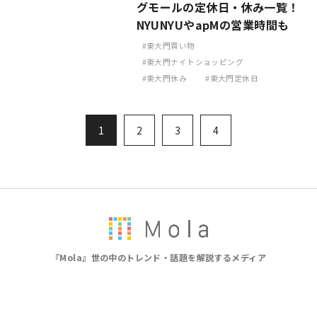
グモールの定休日・休み一覧！
NYUNYUやapMの営業時間も
東大門買い物
東大門ナイトショッピング
東大門休み
東大門定休日
1
2
3
4
『Mola』世の中のトレンド・話題を解説するメディア