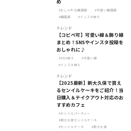
め
おしゃれな韓国語
可愛い韓国語
韓国語
インスタ映え
トレンド
【コピペ可】可愛い線＆飾り線
まとめ！SNSやインスタ投稿を
おしゃれに♪
SNS映え
可愛い線
インスタ映え
トレンド
【2025最新】新大久保で買え
るセンイルケーキをご紹介！当
日購入＆テイクアウト対応のお
すすめカフェ
センイルパーティー
新大久保センイルケーキ
センイルケーキ
新大久保