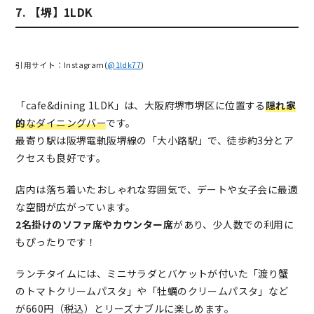
7. 【堺】1LDK
引用サイト：Instagram(
@1ldk77
)
「cafe&dining 1LDK」は、大阪府堺市堺区に位置する
隠れ家
的
なダイニングバー
です。
最寄り駅は阪堺電軌阪堺線の「大小路駅」で、徒歩約3分とア
クセスも良好です。
店内は落ち着いたおしゃれな雰囲気で、デートや女子会に最適
な空間が広がっています。
2名掛けのソファ席やカウンター席
があり、少人数での利用に
もぴったりです！
ランチタイムには、ミニサラダとバケットが付いた「渡り蟹
のトマトクリームパスタ」や「牡蠣のクリームパスタ」など
が660円（税込）とリーズナブルに楽しめます。