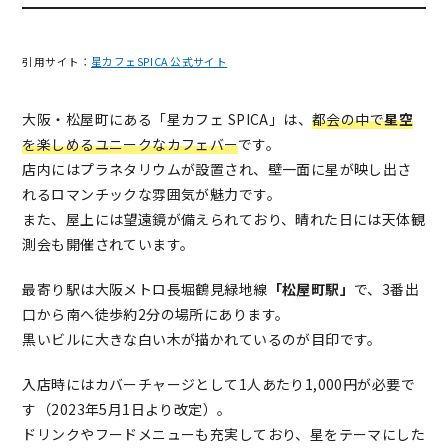
引用サイト：
星カフェSPICA 公式サイト
大阪・松屋町にある「星カフェ SPICA」は、
都会の中で
星空
を楽しめるユニークなカフェバー
です。
店内にはプラネタリウムが設置され、壁一面に星が映し出さ
れるロマンチックな雰囲気が魅力です。
また、屋上には望遠鏡が備えられており、晴れた日には天体観
測会も開催されています。
最寄り駅は大阪メトロ長堀鶴見緑地線
「松屋町駅」
で、3番出
口から南へ徒歩約2分の場所にあります。
黒いビルに大きな白い木が描かれているのが目印です。
入店時にはカバーチャージとして1人あたり1,000円が必要で
す（2023年5月1日より改定）。
ドリンクやフードメニューも充実しており、星をテーマにした