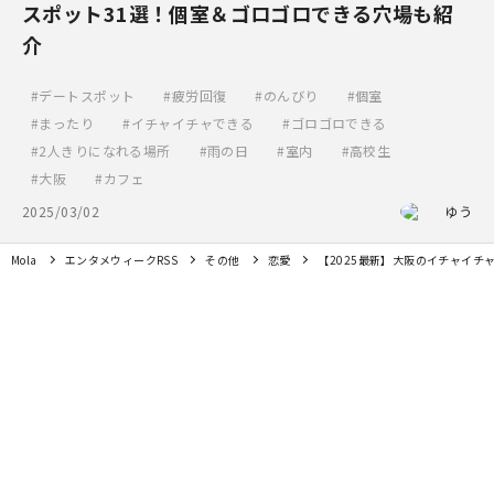
スポット31選！個室＆ゴロゴロできる穴場も紹
介
デートスポット
疲労回復
のんびり
個室
まったり
イチャイチャできる
ゴロゴロできる
2人きりになれる場所
雨の日
室内
高校生
大阪
カフェ
2025/03/02
ゆう
Mola
エンタメウィークRSS
その他
恋愛
【2025最新】大阪のイチャイチ