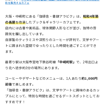
術を販売するカフェ
大阪・中崎町にある「珈琲舎・書肆アラビク」は、
昭和4年築
の長屋
を改装
したブック＆ギャラリーカフェです。
店内には古書や美術品、球体関節人形などが並び、独特の雰
囲気を醸し出しています。
自家製のティラミスや深煎りのコーヒーが評判で、文学やアー
トに囲まれた空間でゆったりとした時間を過ごすことができ
ます。
最寄り駅は大阪市営地下鉄谷町線
「中崎町駅」
で、2号出口よ
り北へ徒歩約3分の場所にあります。
コーヒーやデザートなどのメニューは、1人あたり
約1,000円
前後
で楽しめます。
「珈琲舎・書肆アラビク」は、文学やアートに興味のあるカッ
プルにとって、特別な時間を過ごせるデートスポットとしてお
すすめです！