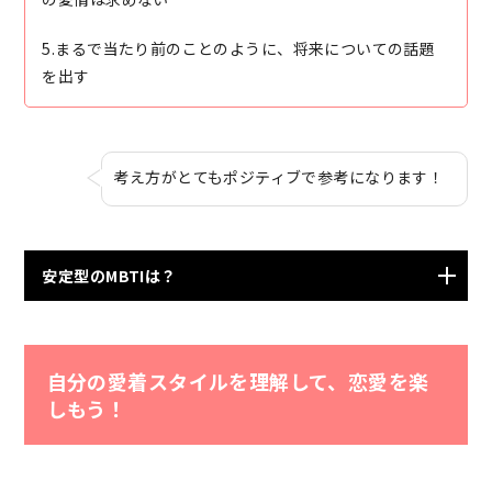
5.まるで当たり前のことのように、将来についての話題
を出す
考え方がとてもポジティブで参考になります！
安定型のMBTIは？
ENTJ（指揮官） ENFJ（主人公） ESFJ（領事館）
ISTJ（管理者）
自分の愛着スタイルを理解して、恋愛を楽
しもう！