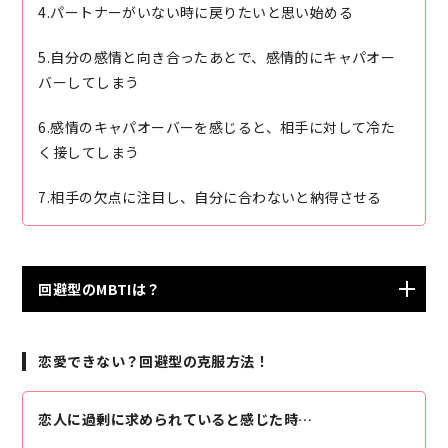
4.パートナーがいない時に戻りたいと思い始める
5.自分の感情と向き合ったあとで、感情的にキャパオー
バーしてしまう
6.感情のキャパオーバーを感じると、相手に対して冷た
く接してしまう
7.相手の欠点に注目し、自分に合わないと納得させる
回避型のMBTIは？
ISTP（巨匠） ISTJ（管理者） INTP（論理学者）
恋愛できない？回避型の克服方法！
INTJ（建築家）
恋人に過剰に求められていると感じた時…