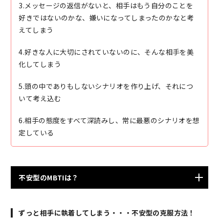
3.メッセージの返信がないと、相手はもう自分のことを
好きではないのかな、嫌いになってしまったのかなと考
えてしまう
4.好きな人に大切にされていないのに、そんな相手を美
化してしまう
5.頭の中でありもしないシナリオを作り上げ、それにつ
いて考え込む
6.相手の態度をすべて深読みし、常に最悪のシナリオを想
定している
不安型のMBTIは？
INFP（仲介者） ISFP（冒険家） ENFP（広報運動家）
ずっと相手に執着してしまう・・・不安型の克服方法！
ESFP（エンターテイナー）