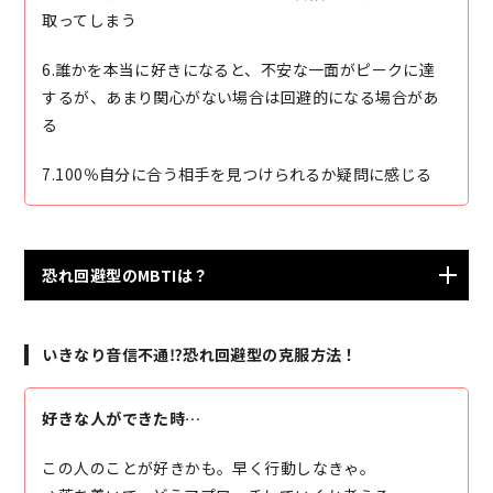
取ってしまう
6.誰かを本当に好きになると、不安な一面がピークに達
するが、あまり関心がない場合は回避的になる場合があ
る
7.100％自分に合う相手を見つけられるか疑問に感じる
恐れ回避型のMBTIは？
ESTP（起業家） ENTP（討論者） ISFJ（擁護者）
いきなり音信不通⁉恐れ回避型の克服方法！
ESTJ（幹部）
好きな人ができた時…
この人のことが好きかも。早く行動しなきゃ。