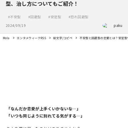
型、治し方についてもご紹介！
不安型
回避型
安定型
恐れ回避型
2024/09/19
paku
Mola
エンタメウィークRSS
絵文字/コピペ
不安型と回避型の恋愛とは？安定型
「なんだか恋愛が上手くいかないな…」
「いつも同じように別れてる気がする…」