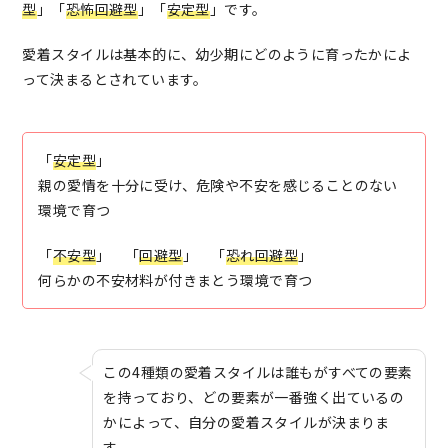
型
」「
恐怖回避型
」「
安定型
」です。
愛着スタイルは基本的に、幼少期にどのように育ったかによ
って決まるとされています。
「
安定型
」
親の愛情を十分に受け、危険や不安を感じることのない
環境で育つ
「
不安型
」 「
回避型
」 「
恐れ回避型
」
何らかの不安材料が付きまとう環境で育つ
この4種類の愛着スタイルは誰もがすべての要素
を持っており、どの要素が一番強く出ているの
かによって、自分の愛着スタイルが決まりま
す。