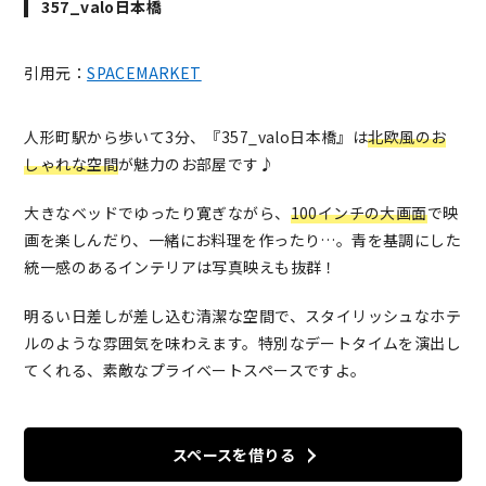
357_valo日本橋
引用元：
SPACEMARKET
人形町駅から歩いて3分、『357_valo日本橋』は
北欧風のお
しゃれな空間
が魅力のお部屋です♪
大きなベッドでゆったり寛ぎながら、
100インチの大画面
で映
画を楽しんだり、一緒にお料理を作ったり…。青を基調にした
統一感のあるインテリアは写真映えも抜群！
明るい日差しが差し込む清潔な空間で、スタイリッシュなホテ
ルのような雰囲気を味わえます。特別なデートタイムを演出し
てくれる、素敵なプライベートスペースですよ。
スペースを借りる