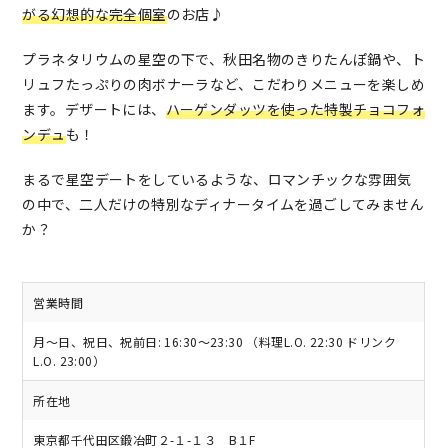
がる幻想的な完全個室
のお店♪
プラネタリウムの星空の下で、秋田名物のきりたんぽ鍋や、ト
リュフたっぷりの肉ボナーラなど、こだわりメニューを楽しめ
ます。デザートには、
ハーゲンダッツを使った特製チョコフォ
ンデュ
も！
まるで星空デートをしているような、ロマンチックな雰囲気
の中で、二人だけの特別なディナータイムを過ごしてみません
か？
営業時間
月～日、祝日、祝前日: 16:30～23:30 （料理L.O. 22:30 ドリンク
L.O. 23:00）
所在地
東京都千代田区鍛冶町２-１-１３ B１F