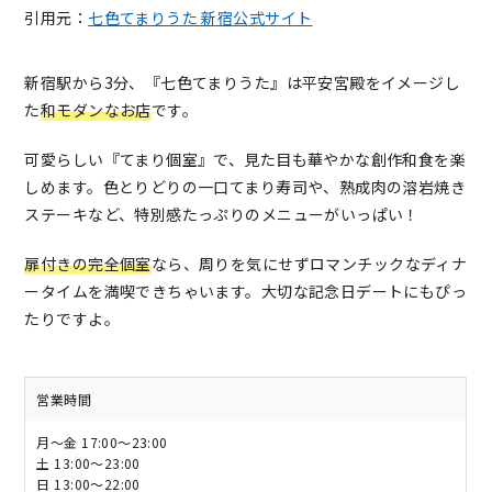
引用元：
七色てまりうた 新宿公式サイト
新宿駅から3分、『七色てまりうた』は平安宮殿をイメージし
た
和モダンなお店
です。
可愛らしい『てまり個室』で、見た目も華やかな創作和食を楽
しめます。色とりどりの一口てまり寿司や、熟成肉の溶岩焼き
ステーキなど、特別感たっぷりのメニューがいっぱい！
扉付きの完全個室
なら、周りを気にせずロマンチックなディナ
ータイムを満喫できちゃいます。大切な記念日デートにもぴっ
たりですよ。
営業時間
月～金 17:00～23:00
土 13:00～23:00
日 13:00～22:00