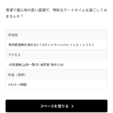
清潔で居心地の良い空間で、特別なデートタイムを過ごしてみ
ませんか？
所在地
東京都葛飾区東水元2-7-8ＯｎｅＲｏｏｍｓｔｕｄｉｏ３０１
アクセス
JR常磐線(上野～取手) 金町駅 徒歩13分
料金（目安）
¥924〜/時間
スペースを借りる