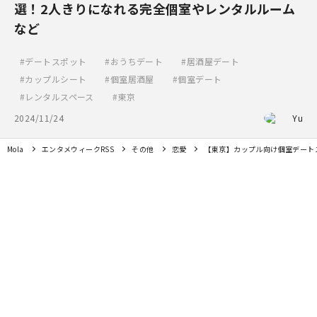
選！2人きりになれる完全個室やレンタルルーム
など
デートスポット
おうちデート
居酒屋デート
カップルシート
個室居酒屋
個室デート
レンタルスペース
東京
2024/11/24
Yu
Mola
エンタメウィークRSS
その他
恋愛
【東京】カップル向け個室デート