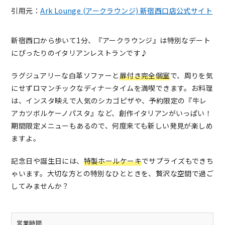
引用元：
Ark Lounge (アークラウンジ) 新宿西口店公式サイト
新宿西口から歩いて1分、『アークラウンジ』は特別なデート
にぴったりのイタリアンレストランです♪
ラグジュアリーな白革ソファーと
扉付き完全個室
で、周りを気
にせずロマンチックなディナータイムを満喫できます。お料理
は、インスタ映えで人気のシカゴピザや、予約限定の『牛レ
アカツボルケーノパスタ』など、創作イタリアンがいっぱい！
期間限定メニューもあるので、何度来ても新しい発見が楽しめ
ますよ。
記念日や誕生日には、
特製ホールケーキ
でサプライズもできち
ゃいます。大切な方との特別なひとときを、贅沢な空間で過ご
してみませんか？
営業時間