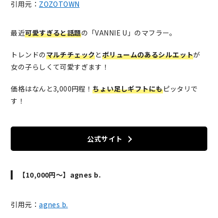
引用元：
ZOZOTOWN
最近
可愛すぎると話題
の「VANNIE U」のマフラー。
トレンドの
マルチチェック
と
ボリュームのあるシルエット
が
女の子らしくて可愛すぎます！
価格はなんと3,000円程！
ちょい足しギフトにも
ピッタリで
す！
公式サイト
【10,000円～】agnes b.
引用元：
agnes b.