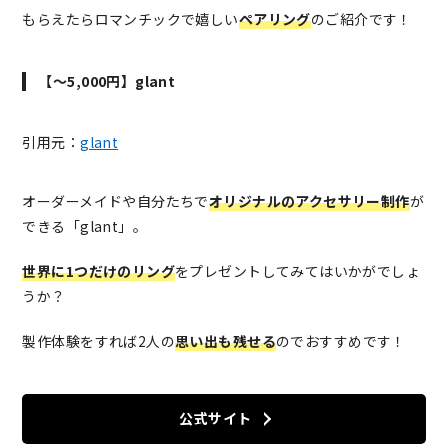
もらえたらロマンチックで嬉しい
ペアリング
のご紹介です！
【～5,000円】glant
引用元：
glant
オーダーメイドや自分たちで
オリジナルのアクセサリー制作
が
できる「glant」。
世界に1つだけのリング
をプレゼントしてみてはいかがでしょ
うか？
製作体験をすれば2人の
思い出も残せる
のでおすすめです！
公式サイト