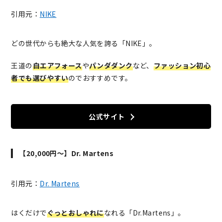
引用元：
NIKE
どの世代からも絶大な人気を誇る「NIKE」。
王道の
白エアフォース
や
パンダダンク
など、
ファッション初心
者でも選びやすい
のでおすすめです。
公式サイト
【20,000円〜】Dr. Martens
引用元：
Dr. Martens
はくだけで
ぐっとおしゃれに
なれる「Dr.Martens」。