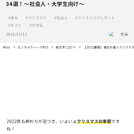
34選！～社会人・大学生向け～
彼女
クリスマス
社会人
クリスマスプレゼント
ギフト
大学生
2022/11/12
だみ
Mola
エンタメウィークRSS
絵文字/コピペ
【2022最新】彼女が喜ぶクリスマ
2022年も終わりが近づき、いよいよ
クリスマスの季節
です
ね！