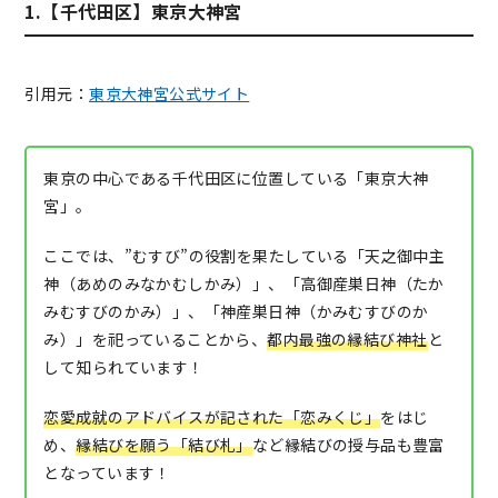
1.【千代田区】東京大神宮
引用元：
東京大神宮公式サイト
東京の中心である千代田区に位置している「東京大神
宮」。
ここでは、”むすび”の役割を果たしている「天之御中主
神（あめのみなかむしかみ）」、「高御産巣日神（たか
みむすびのかみ）」、「神産巣日神（かみむすびのか
み）」を祀っていることから、
都内最強の縁結び神社
と
して知られています！
恋愛成就のアドバイスが記された「恋みくじ」
をはじ
め、
縁結びを願う「結び札」
など縁結びの授与品も豊富
となっています！