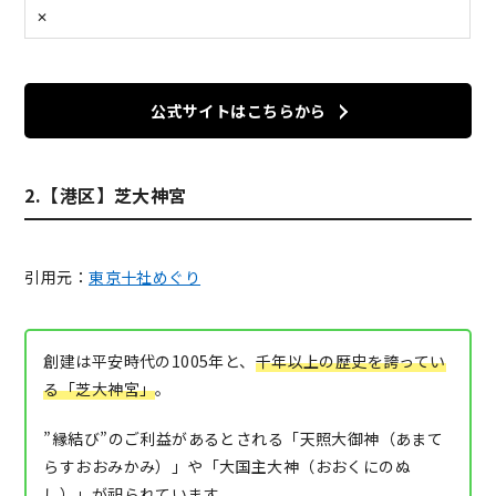
✕
公式サイトはこちらから
2.【港区】芝大神宮
引用元：
東京十社めぐり
創建は平安時代の1005年と、
千年以上の歴史を誇ってい
る「芝大神宮」
。
”縁結び”のご利益があるとされる「天照大御神（あまて
らすおおみかみ）」や「大国主大神（おおくにのぬ
し）」が祀られています。