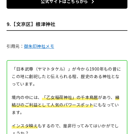
公式サイトはこちらから
9.【文京区】根津神社
引用元：
御朱印神社メモ
「日本武尊（ヤマトタケル）」が今から1900年もの昔に
この地に創祀したと伝えられる程、歴史のある神社とな
っています。
境内の中には、
「乙女稲荷神社」の千本鳥居
があり、
縁
結びのご利益として人気のパワースポット
にもなってい
ます。
インスタ映え
もするので、是非行ってみてはいかがでし
ょうか？