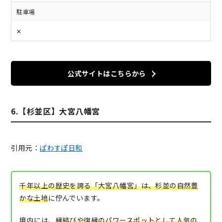
駐車場
✕
公式サイトはこちらから
6.【杉並区】大宮八幡宮
引用元：
ぱわすぽ日和
千年以上の歴史を誇る「大宮八幡宮」は、杉並の自然豊
かな土地
に佇んでいます。
境内には、
縁結びや復縁のパワースポットとして人気の