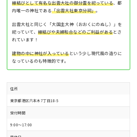
縁結びとして有名な出雲大社の御分霊を祀っている
、都
内唯一の神社である
「出雲大社東京分祠」
。
出雲大社と同じく「大国主大神（おおくにのぬし）」を
祀っていて、
縁結びや夫婦和合などのご利益がある
とさ
れています！
建物の中に神社が入っている
という少し現代風の造りに
なっているのも特徴的です。
住所
東京都港区六本木7丁目18-5
受付時間
9:00～17:00
定休日