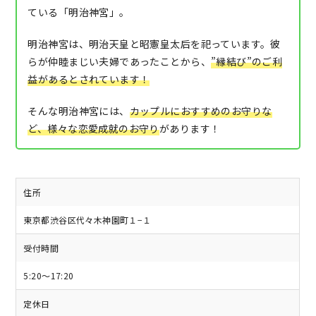
ている「明治神宮」。
明治神宮は、明治天皇と昭憲皇太后を祀っています。彼
らが仲睦まじい夫婦であったことから、
”縁結び”のご利
益があるとされています！
そんな明治神宮には、
カップルにおすすめのお守りな
ど、様々な恋愛成就のお守り
があります！
住所
東京都渋谷区代々木神園町１−１
受付時間
5:20～17:20
定休日