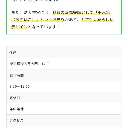
また、芝大神宮には、
良縁の幸福守護として「千木筥
（ちぎはこ）」
というお守り
があり、
とても可愛らしい
デザイン
となっています！
住所
東京都港区芝大門1-12-7
受付時間
9:00～17:00
定休日
年中無休
アクセス