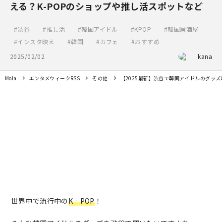
える？K-POPのショップや推し活スポットなど
渋谷
推し活
韓国アイドル
KPOP
韓国居酒屋
インスタ映え
韓国
カフェ
おすすめ
2025/02/02
kana
Mola
エンタメウィークRSS
その他
【2025最新】渋谷で韓国アイドルのグッズ
世界中で流行中の
K‐POP
！