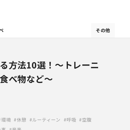
ペ
その他
る方法10選！～トレーニ
食べ物など～
環境
休憩
ルーティーン
呼吸
空腹
仕事
音楽