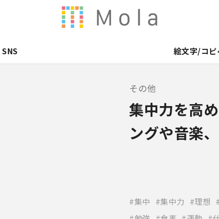
SNS
絵文字/コピ
その他
集中力を高め
ングや音楽、
集中
集中力
理想
勉強
食事
運動