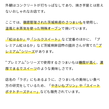
外観はコンクリートが打ちっぱなしであり、焼き芋屋とは思え
ないおしゃれなお店です。
ここでは、
徹底管理された茨城県産のさつまいも
を使用し、
温風と水蒸気を使った特殊オーブン
で焼いています。
「紅はるか」
や
「シルクスイート」
など定番のほかに、「プ
レミアム紅はるか」など茨城県鉾田市の國井さんが育てた
“プ
レミアム”シリーズ
があります。
“プレミアム”シリーズで使用するさつまいもは
糖度が高く
、
濃
厚でまるでスイーツ
のような美味しさです。
店名の「ラボ」にもあるように、さつまいもの美味しい食べ
方の研究をしているため、「
やきいもプリン」や「スイート
ポテトチーズティー」
なども販売されています。