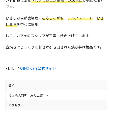
いも街道にある
「むさし野自然農場」の10代目
が始めたお店
です。
むさし野自然農場産の
むさしこがね
、
シルクスイート
、
むさ
し金時
を中心に使用
して、カフェのスタッフが丁寧に焼き上げています。
壺焼きでじっくりと甘さが引き出された焼き芋は絶品です。
引用元：
OIMO cafe公式サイト
住所
埼玉県入間郡三芳町上富287
アクセス