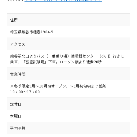
住所
埼玉県熊谷市樋春1984-5
アクセス
熊谷駅北口よりバス（一番乗り場）循環器センター（小川）行きに
乗車、「畜産試験場」下車。ローソン横より徒歩20秒
営業時間
※冬季限定9月～10月頃オープン、～5月初旬頃まで営業
10：00～17：00
定休日
木曜日
平均予算