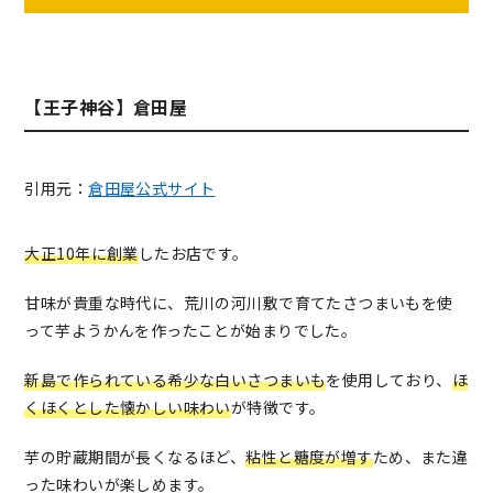
【王子神谷】倉田屋
引用元：
倉田屋公式サイト
大正10年に創業
したお店です。
甘味が貴重な時代に、荒川の河川敷で育てたさつまいもを使
って芋ようかんを作ったことが始まりでした。
新島で作られている希少な白いさつまいも
を使用しており、
ほ
くほくとした懐かしい味わい
が特徴です。
芋の貯蔵期間が長くなるほど、
粘性と糖度が増す
ため、また違
った味わいが楽しめます。