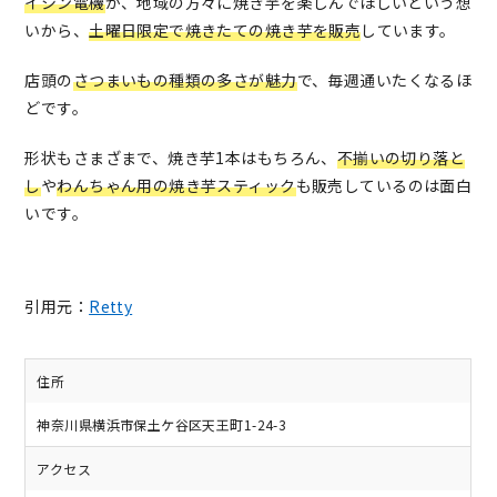
イシン電機
が、地域の方々に焼き芋を楽しんでほしいという想
いから、
土曜日限定で焼きたての焼き芋を販売
しています。
店頭の
さつまいもの種類の多さが魅力
で、毎週通いたくなるほ
どです。
形状もさまざまで、焼き芋1本はもちろん、
不揃いの切り落と
し
や
わんちゃん用の焼き芋スティック
も販売しているのは面白
いです。
引用元：
Retty
住所
神奈川県横浜市保土ケ谷区天王町1-24-3
アクセス