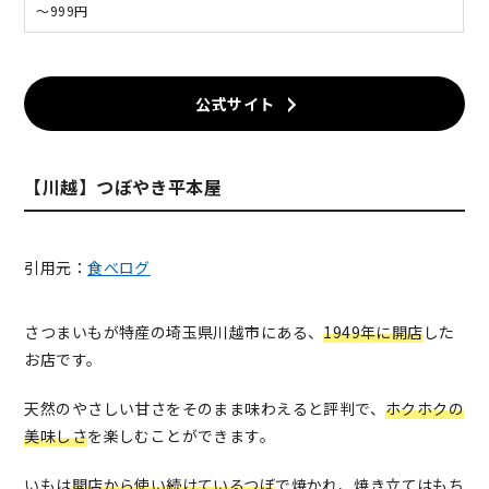
～999円
公式サイト
【川越】つぼやき平本屋
引用元：
食べログ
さつまいもが特産の埼玉県川越市にある、
1949年に開店
した
お店です。
天然のやさしい甘さをそのまま味わえると評判で、
ホクホクの
美味しさ
を楽しむことができます。
いもは
開店から使い続けているつぼ
で焼かれ、焼き立てはもち