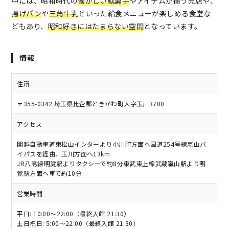
中には、昭和時代の
懐かしい駄菓子
やアイテムが揃う売店や、
揚げパン
や
三角牛乳
といった給食メニューが楽しめる食堂な
どもあり、
昭和好きにはたまらない空間
となっています。
情報
住所
〒355-0342 埼玉県比企郡ときがわ町大字玉川3700
アクセス
関越自動車道東松山インターより小川町方面へ国道254号線嵐山バ
イパスを経由、玉川方面へ13km
JR八高線明覚駅よりタクシーで約8分東武東上線武蔵嵐山駅より明
覚駅方面へ車で約10分
営業時間
平日: 10:00～22:00（最終入館 21:30）
土日祝日: 5:00～22:00（最終入館 21:30）