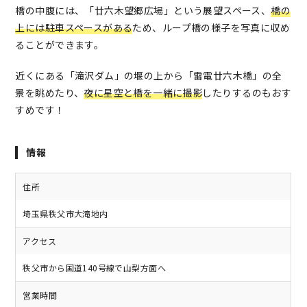
橋の中腹には、「廿六木望郷広場」という展望スペース、
橋の
上には駐車スペースがある
ため、ループ橋の様子を写真に収め
ることができます。
近くにある「滝沢ダム」の
堰の上から「雷電廿六木橋」の全
景を眺めたり、
夜に星空と橋を一緒に撮影
したりするのもおす
すめです！
情報
住所
埼玉県秩父市大滝地内
アクセス
秩父市から国道140号線で山梨方面へ
営業時間