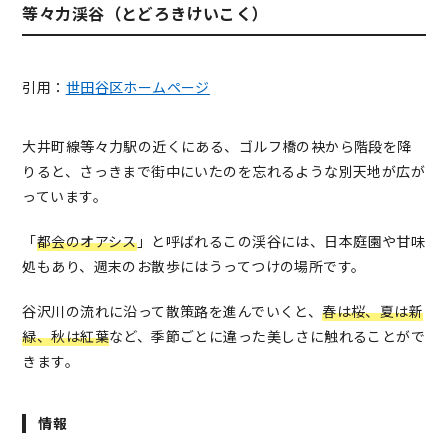
等々力渓谷（とどろきけいこく）
引用：
世田谷区ホームページ
大井町線等々力駅の近くにある、ゴルフ橋の袂から階段を降
りると、さっきまで街中にいたのを忘れるような別天地が広が
っています。
「
都会のオアシス
」と呼ばれるこの渓谷には、日本庭園や甘味
処もあり、週末のお散歩にはうってつけの場所です。
谷沢川の流れに沿って散策路を進んでいくと、
春は桜、夏は新
緑、秋は紅葉
など、季節ごとに違った美しさに触れることがで
きます。
情報