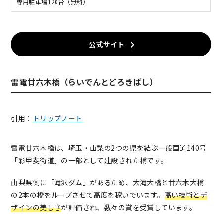
専用駐車場120台（無料）
公式サイト
雷電廿六木橋（らいでんとどろきばし）
引用：
トリップノート
雷電廿六木橋は、埼玉・山梨の2つの県を結ぶ一般国道140号
「彩甲斐街道」の一部として建設された橋です。
山梨県側に「滝沢ダム」があるため、大滝大橋と廿六木大橋
の2本の橋をループさせて高度を稼いでいます。
高い技術とデ
ザインの美しさ
が評価され、数々の賞を受賞しています。