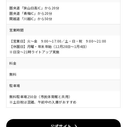
圏央道「狭山日高IC」から20分
圏央道「青梅IC」から20分
関越道「川越IC」から50分
営業時間
【営業日】火～金 9:00〜17:00／土・日・祝 9:00〜21:00
【休園日】月曜・年末年始（12月28日〜1月4日）
※日没〜21時ライトアップ実施
料金
無料
駐車場
無料駐車場250台（市民体育館と共用）
※土日祝は混雑、午前中の入庫がおすすめ
公式サイト