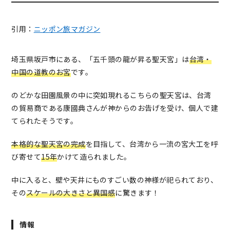
引用：
ニッポン旅マガジン
埼玉県坂戸市にある、「五千頭の龍が昇る聖天宮」は
台湾・
中国の道教のお宮
です。
のどかな田園風景の中に突如現れるこちらの聖天宮は、台湾
の貿易商である康國典さんが神からのお告げを受け、個人で建
てられたそうです。
本格的な聖天宮の完成
を目指して、台湾から一流の宮大工を呼
び寄せて
15年
かけて造られました。
中に入ると、壁や天井にものすごい数の神様が祀られており、
その
スケールの大きさと異国感
に驚きます！
情報