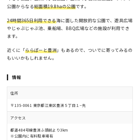
公園からなる
総面積19.8haの公園
です。
24時間365日利用できる
海に面した開放的な公園で、遊具広場
やじゃぶじゃぶ池、乗船場、BBQ広場などの施設が利用でき
ます。
近くに「
ららぽーと豊洲
」もあるので、ついでに寄ってみるの
もいいかもしれません。
情報
住所
〒135-0061 東京都江東区豊洲５丁目１−先
アクセス
都道484号線豊洲ふ頭前より3km
※公園内に有料駐車場有