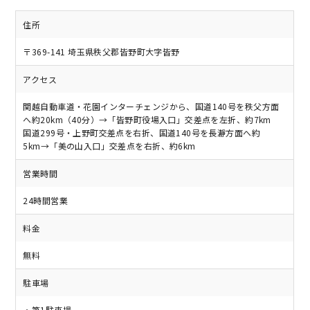
住所
〒369-141 埼玉県秩父郡皆野町大字皆野
アクセス
関越自動車道・花園インターチェンジから、国道140号を秩父方面
へ約20km（40分）→「皆野町役場入口」交差点を左折、約7km
国道299号・上野町交差点を右折、国道140号を長瀞方面へ約
5km→「美の山入口」交差点を右折、約6km
営業時間
24時間営業
料金
無料
駐車場
・第1駐車場