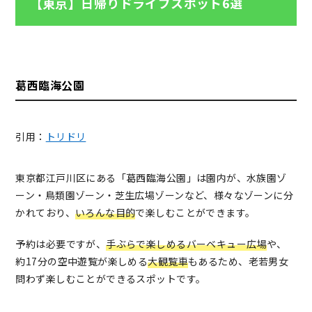
【東京】日帰りドライブスポット6選
葛西臨海公園
引用：
トリドリ
東京都江戸川区にある「葛西臨海公園」は園内が、水族園ゾ
ーン・鳥類園ゾーン・芝生広場ゾーンなど、様々なゾーンに分
かれており、
いろんな目的
で楽しむことができます。
予約は
必要ですが、
手ぶらで楽しめるバーベキュー広場
や、
約17分の空中遊覧が楽しめる
大観覧車
もあるため、老若男女
問わず楽しむことができるスポットです。