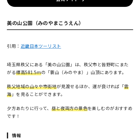
美の山公園（みのやまこうえん）
引用：
近畿日本ツーリスト
埼玉県秩父にある「美の山公園」は、秩父市と皆野町にまた
がる
標高581.5m
の「蓑山（みのやま）」山頂にあります。
秩父地域の山々や市街地
が見渡せるほか、運が良ければ「
雲
海
」を見ることができます。
夕方あたりに行って、
昼と夜両方の景色
を楽しむのがおすすめ
です！
情報