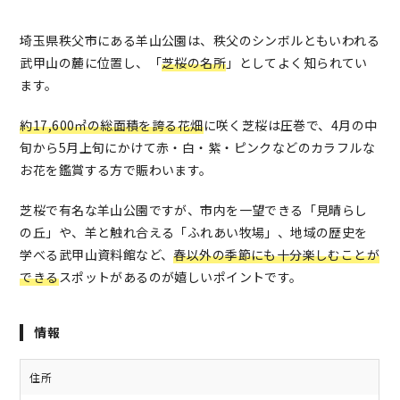
埼玉県秩父市にある羊山公園は、秩父のシンボルともいわれる
武甲山の麓に位置し、「
芝桜の名所
」としてよく知られてい
ます。
約17,600㎡の総面積を誇る花畑
に咲く芝桜は圧巻で、4月の中
旬から5月上旬にかけて赤・白・紫・ピンクなどのカラフルな
お花を鑑賞する方で賑わいます。
芝桜で有名な羊山公園ですが、市内を一望できる「見晴らし
の丘」や、羊と触れ合える「ふれあい牧場」、地域の歴史を
学べる武甲山資料館など、
春以外の季節にも十分楽しむことが
できる
スポットがあるのが嬉しいポイントです。
情報
住所