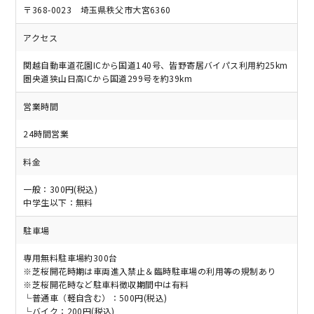
〒368-0023 埼玉県秩父市大宮6360
アクセス
関越自動車道花園ICから国道140号、皆野寄居バイパス利用約25km
圏央道狭山日高ICから国道299号を約39km
営業時間
24時間営業
料金
一般：300円(税込)
中学生以下：無料
駐車場
専用無料駐車場約300台
※芝桜開花時期は車両進入禁止＆臨時駐車場の利用等の規制あり
※芝桜開花時など駐車料徴収期間中は有料
└普通車（軽自含む）：500円(税込)
└バイク：200円(税込)