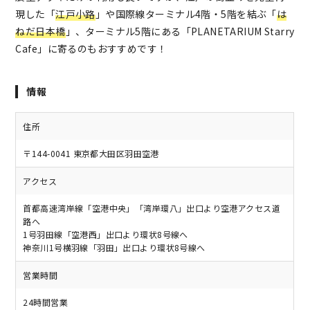
現した「
江戸小路
」や国際線ターミナル4階・5階を結ぶ「
は
ねだ日本橋
」、ターミナル5階にある「PLANETARIUM Starry
Cafe」に寄るのもおすすめです！
情報
住所
〒144-0041 東京都大田区羽田空港
アクセス
首都高速湾岸線「空港中央」「湾岸環八」出口より空港アクセス道
路へ
1号羽田線「空港西」出口より環状8号線へ
神奈川1号横羽線「羽田」出口より環状8号線へ
営業時間
24時間営業