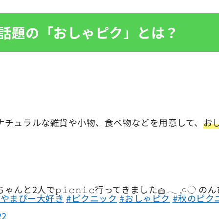
話題の「おしゃピク」とは？
ナチュラルな雑貨や小物、食べ物などを用意して、
お
𝚙𝚒𝚌𝚗𝚒𝚌行ってきました🧺𓂃 𓈒𓏸◌ の
#やまぴー大好き
#ピクニック
#おしゃピク
#秋のピク
22