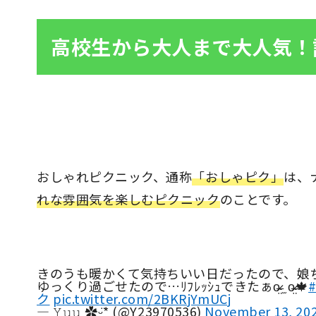
高校生から大人まで大人気！
おしゃれピクニック、通称
「おしゃピク」
は、
れな雰囲気を楽しむピクニック
のことです。
きのうも暖かくて気持ちいい日だったので、娘ちゃんと2人で
ゆっくり過ごせたので…ﾘﾌﾚｯｼｭできたぁo̴̶̷̤ ̫ o̴̶̷̤🍁
ク
pic.twitter.com/2BKRjYmUCj
— 𝚈𝚞𝚞 ✿ᵕ̈* (@Y23970536)
November 13, 20