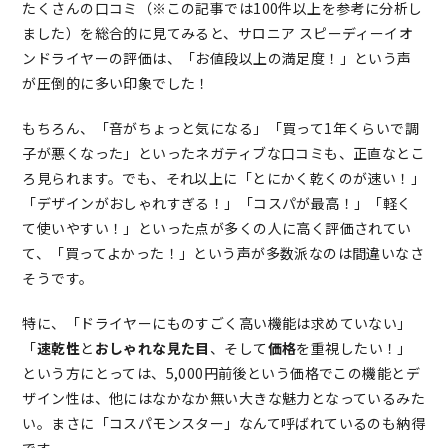
たくさんの口コミ（※この記事では100件以上を参考に分析し
ました）を総合的に見てみると、サロニア スピーディーイオ
ンドライヤーの評価は、「お値段以上の満足度！」という声
が圧倒的に多い印象でした！
もちろん、「音がちょっと気になる」「買って1年くらいで調
子が悪くなった」といったネガティブな口コミも、正直なとこ
ろ見られます。でも、それ以上に「とにかく乾くのが速い！」
「デザインがおしゃれすぎる！」「コスパが最高！」「軽く
て使いやすい！」といった点が多くの人に高く評価されてい
て、「買ってよかった！」という声が多数派なのは間違いなさ
そうです。
特に、「ドライヤーにものすごく高い機能は求めていない」
「
速乾性
と
おしゃれな見た目
、そして
価格
を重視したい！」
という方にとっては、5,000円前後という価格でこの機能とデ
ザイン性は、他にはなかなか無い大きな魅力となっているみた
い。まさに「コスパモンスター」なんて呼ばれているのも納得