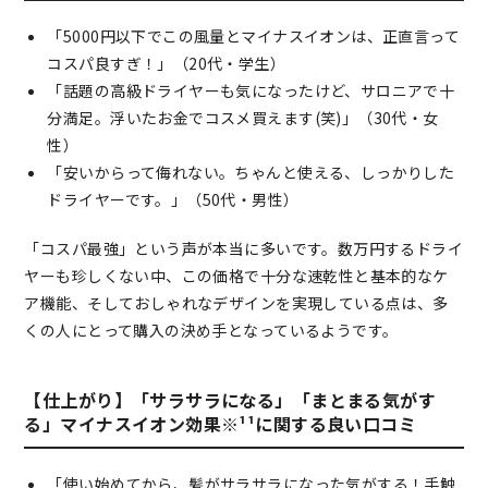
「5000円以下でこの風量とマイナスイオンは、正直言って
コスパ良すぎ！」（20代・学生）
「話題の高級ドライヤーも気になったけど、サロニアで十
分満足。浮いたお金でコスメ買えます(笑)」（30代・女
性）
「安いからって侮れない。ちゃんと使える、しっかりした
ドライヤーです。」（50代・男性）
「コスパ最強」という声が本当に多いです。数万円するドライ
ヤーも珍しくない中、この価格で十分な速乾性と基本的なケ
ア機能、そしておしゃれなデザインを実現している点は、多
くの人にとって購入の決め手となっているようです。
【仕上がり】「サラサラになる」「まとまる気がす
る」マイナスイオン効果※¹¹に関する良い口コミ
「使い始めてから、髪がサラサラになった気がする！手触