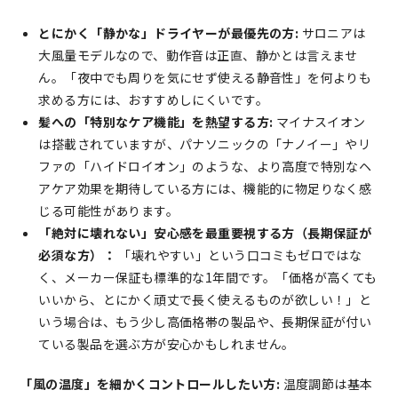
とにかく「静かな」ドライヤーが最優先の方:
サロニアは
大風量モデルなので、動作音は正直、静かとは言えませ
ん。「夜中でも周りを気にせず使える静音性」を何よりも
求める方には、おすすめしにくいです。
髪への「特別なケア機能」を熱望する方:
マイナスイオン
は搭載されていますが、パナソニックの「ナノイー」やリ
ファの「ハイドロイオン」のような、より高度で特別なヘ
アケア効果を期待している方には、機能的に物足りなく感
じる可能性があります。
「絶対に壊れない」安心感を最重要視する方（長期保証が
必須な方）：
「壊れやすい」という口コミもゼロではな
く、メーカー保証も標準的な1年間です。「価格が高くても
いいから、とにかく頑丈で長く使えるものが欲しい！」と
いう場合は、もう少し高価格帯の製品や、長期保証が付い
ている製品を選ぶ方が安心かもしれません。
「風の温度」を細かくコントロールしたい方:
温度調節は基本