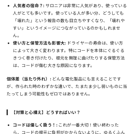
人気者の宿命？:
サロニアは非常に人気があり、使っている
人がとても多いです。使っている人が多い分、どうしても
「壊れた」という報告の数も目立ちやすくなり、「壊れや
すい」というイメージにつながっているのかもしれませ
ん。
使い方と保管方法も影響大:
ドライヤーの寿命は、使い方
によって大きく変わります。特にコードを本体にぐるぐる
きつく巻き付けたり、根元を無理に曲げたりする保管方法
は、コードが傷む大きな原因になります。
個体差（当たり外れ）:
どんな電化製品にも言えることです
が、作られた時のわずかな違いで、たまたま少し弱いものに当
たってしまう可能性もゼロではありません。
【対策と心構え】どうすればいい？
コードは優しく扱う！:
これが一番大切！使い終わった
ら、コードの根元に負担がかからないように、ゆるくふん