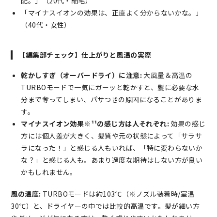
配。」（20代・細毛）
「マイナスイオンの効果は、正直よく分からないかな。」
（40代・女性）
【編集部チェック】仕上がりと風温の実際
乾かしすぎ（オーバードライ）に注意:
大風量＆高温の
TURBOモードで一気にガーッと乾かすと、髪に必要な水
分まで奪ってしまい、パサつきの原因になることがありま
す。
マイナスイオン効果※¹¹の感じ方は人それぞれ:
効果の感じ
方には個人差が大きく、髪質や元の状態によって「サラサ
ラになった！」と感じる人もいれば、「特に変わらないか
な？」と感じる人も。あまり過度な期待はしない方が良い
かもしれません。
風の温度:
TURBOモードは約103℃（※ノズル装着時/室温
30℃）と、ドライヤーの中では比較的高温です。髪が細い方