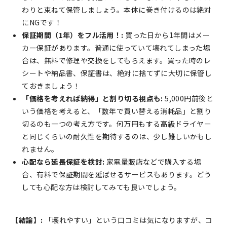
わりと束ねて保管しましょう。本体に巻き付けるのは絶対
にNGです！
保証期間（1年）をフル活用！:
買った日から1年間はメー
カー保証があります。普通に使っていて壊れてしまった場
合は、無料で修理や交換をしてもらえます。買った時のレ
シートや納品書、保証書は、絶対に捨てずに大切に保管し
ておきましょう！
「価格を考えれば納得」と割り切る視点も:
5,000円前後と
いう価格を考えると、「数年で買い替える消耗品」と割り
切るのも一つの考え方です。何万円もする高級ドライヤー
と同じくらいの耐久性を期待するのは、少し難しいかもし
れません。
心配なら延長保証を検討:
家電量販店などで購入する場
合、有料で保証期間を延ばせるサービスもあります。どう
しても心配な方は検討してみても良いでしょう。
【結論】:
「壊れやすい」という口コミは気になりますが、コ