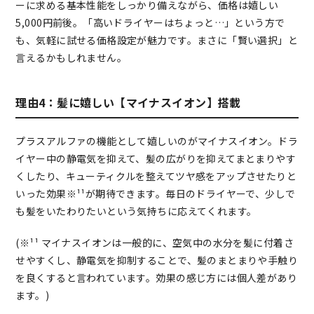
ーに求める基本性能をしっかり備えながら、価格は嬉しい
5,000円前後。「高いドライヤーはちょっと…」という方で
も、気軽に試せる価格設定が魅力です。まさに「賢い選択」と
言えるかもしれません。
理由4：髪に嬉しい【マイナスイオン】搭載
プラスアルファの機能として嬉しいのがマイナスイオン。ドラ
イヤー中の静電気を抑えて、髪の広がりを抑えてまとまりやす
くしたり、キューティクルを整えてツヤ感をアップさせたりと
いった効果※¹¹が期待できます。毎日のドライヤーで、少しで
も髪をいたわりたいという気持ちに応えてくれます。
(※¹¹ マイナスイオンは一般的に、空気中の水分を髪に付着さ
せやすくし、静電気を抑制することで、髪のまとまりや手触り
を良くすると言われています。効果の感じ方には個人差があり
ます。)