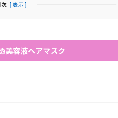
目次
[ 表示 ]
浸透美容液ヘアマスク