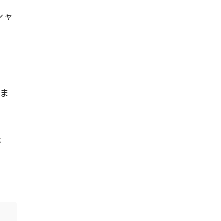
シャ
しま
ょ