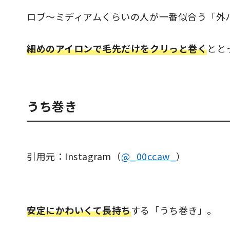
ロブ〜ミディアムくらいの人が一番似合う「外
細めのアイロンで毛先だけをクリっと巻く
とと
うち巻き
引用元：Instagram（
@_00ccaw_
）
安定にかわいくて長持ち
する「うち巻き」。