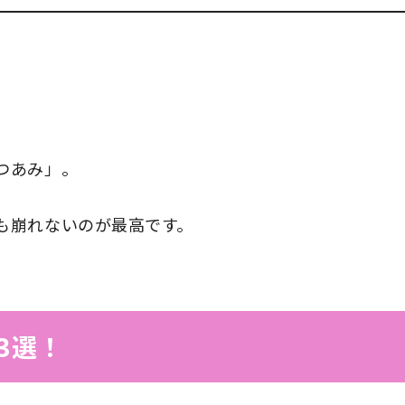
つあみ」。
も崩れないのが最高です。
3選！