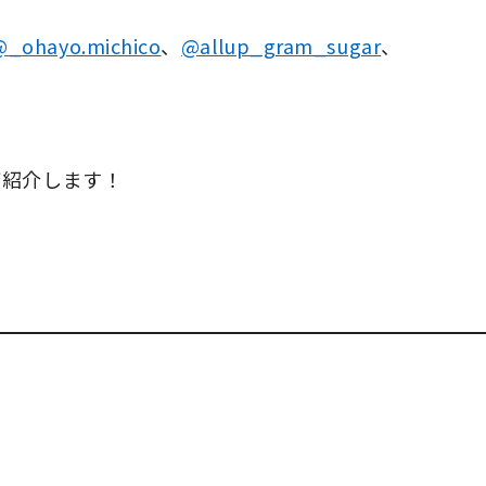
@_ohayo.michico
、
@allup_gram_sugar
、
ご紹介します！