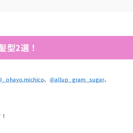
髪型2選！
@_ohayo.michico
、
@allup_gram_sugar
、
す！