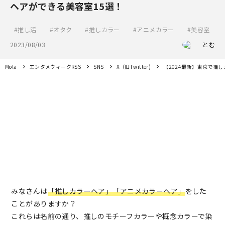
ヘアができる美容室15選！
推し活
オタク
推しカラー
アニメカラー
美容室
2023/08/03
とむ
Mola
エンタメウィークRSS
SNS
X（旧Twitter)
【2024最新】東京で推
みなさんは
「推しカラーヘア」「アニメカラーヘア」
をした
ことがありますか？
これらは名前の通り、推しのモチーフカラーや概念カラーで染