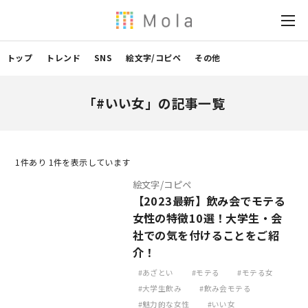
トップ
トレンド
SNS
絵文字/コピペ
その他
「#いい女」の記事一覧
1
件あり 1件を表示しています
絵文字/コピペ
【2023最新】飲み会でモテる
女性の特徴10選！大学生・会
社での気を付けることをご紹
介！
あざとい
モテる
モテる女
大学生飲み
飲み会モテる
魅力的な女性
いい女