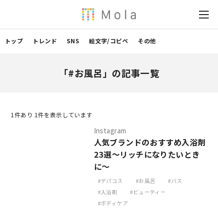
トップ
トレンド
SNS
絵文字/コピペ
その他
「#お風呂」の記事一覧
1
件あり 1件を表示しています
Instagram
人気ブランドのおすすめ入浴剤
23選～リッチになりたいとき
に～
デパコス
お風呂
バス
入浴剤
ビューティー
ボディケア