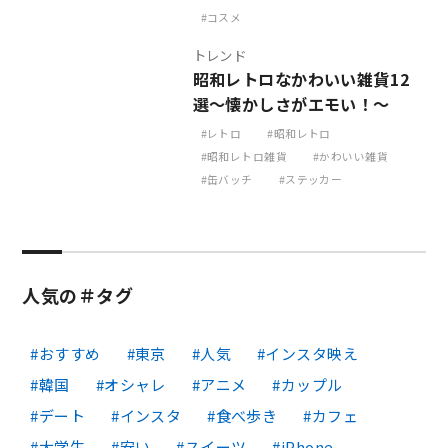
コスメ
トレンド
昭和レトロなかわいい雑貨12
選～懐かしさがエモい！～
レトロ
昭和レトロ
昭和レトロ雑貨
かわいい雑貨
缶バッチ
ステッカー
人気の＃タグ
おすすめ
東京
人気
インスタ映え
韓国
オシャレ
アニメ
カップル
デート
インスタ
食べ歩き
カフェ
大学生
安い
スイーツ
iPhone