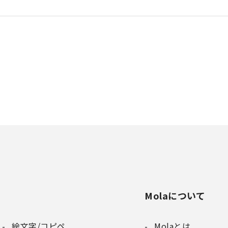
Molaについて
絵文字/コピペ
Molaとは