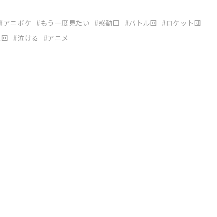
アニポケ
もう一度見たい
感動回
バトル回
ロケット団
ス回
泣ける
アニメ