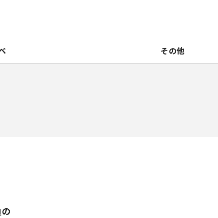
ペ
その他
負の