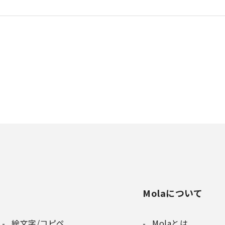
Molaについて
絵文字/コピペ
Molaとは