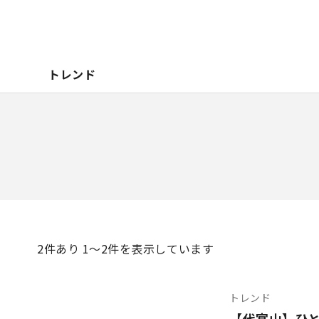
トレンド
2
件あり 1〜2件を表示しています
トレンド
【代官山】ひ