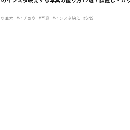
でのインスタ映えする写真の撮り方12選！顔隠し・カ
ョウ並木
イチョウ
写真
インスタ映え
SNS