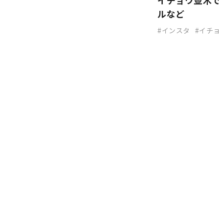
イチョウ並木
ルなど
インスタ
イチ