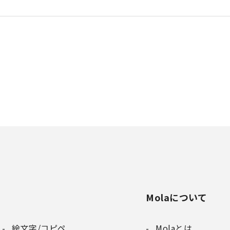
Molaについて
絵文字/コピペ
Molaとは