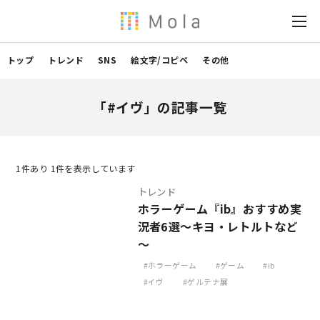
トップ
トレンド
SNS
絵文字/コピペ
その他
「#イヴ」の記事一覧
1
件あり 1件を表示しています
トレンド
ホラーゲーム『ib』おすすめ実
況者6選～キヨ・レトルトなど
～
ホラーゲーム
ゲーム
ib
イヴ
ゲルテナ展