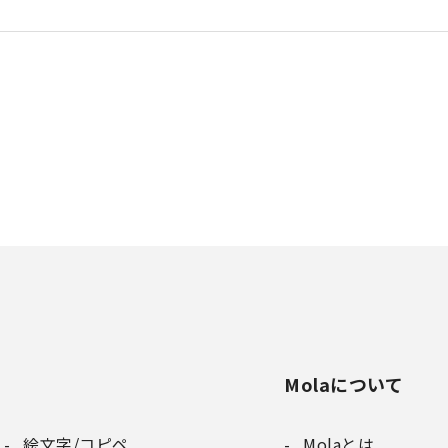
Molaについて
絵文字/コピペ
Molaとは