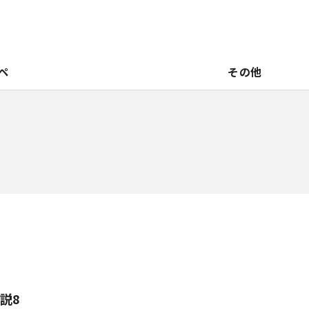
ペ
その他
説8