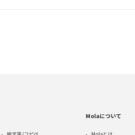
Molaについて
絵文字/コピペ
Molaとは