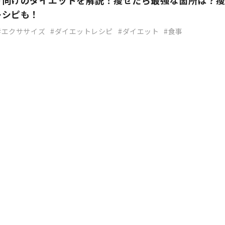
ト向けのダイエットを解説！瘦せたら最強な箇所は？
レシピも！
エクササイズ
ダイエットレシピ
ダイエット
食事