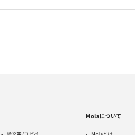
Molaについて
絵文字/コピペ
Molaとは