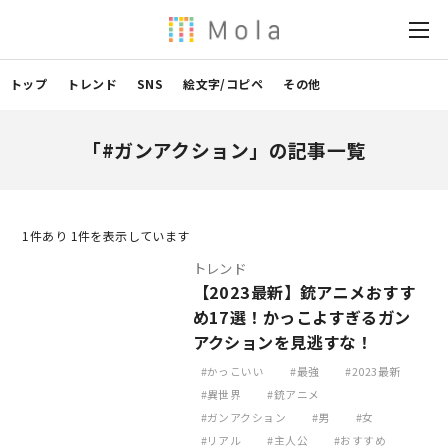
トップ
トレンド
SNS
絵文字/コピペ
その他
「#ガンアクション」の記事一覧
1
件あり 1件を表示しています
トレンド
【2023最新】銃アニメおすす
め17選！かっこよすぎるガン
アクションを見逃すな！
かっこいい
最強
2023最新
異世界
銃アニメ
ガンアクション
男
女
リアル
主人公
おすすめ