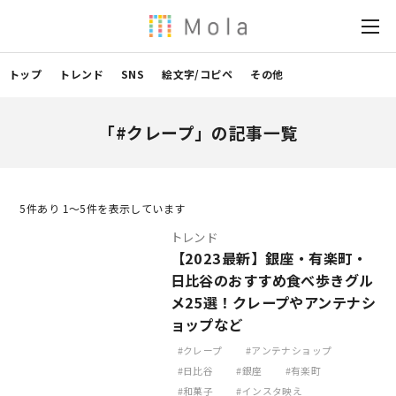
トップ
トレンド
SNS
絵文字/コピペ
その他
「#クレープ」の記事一覧
5
件あり 1〜5件を表示しています
トレンド
【2023最新】銀座・有楽町・
日比谷のおすすめ食べ歩きグル
メ25選！クレープやアンテナシ
ョップなど
クレープ
アンテナショップ
日比谷
銀座
有楽町
和菓子
インスタ映え