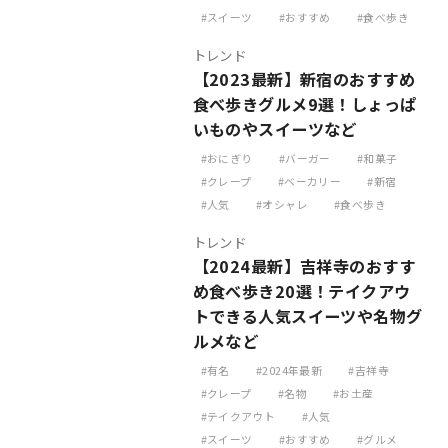
スイーツ
おすすめ
食べ歩き
トレンド
【2023最新】新宿のおすすめ
食べ歩きグルメ9選！しょっぱ
いものやスイーツなど
おにぎり
バーガー
和菓子
クレープ
ベーカリー
新宿
人気
オシャレ
食べ歩き
トレンド
【2024最新】吉祥寺のおすす
め食べ歩き20選！テイクアウ
トできる人気スイーツや名物グ
ルメなど
有名
2024年最新
吉祥寺
クレープ
名物
お土産
テイクアウト
人気
スイーツ
おすすめ
グルメ