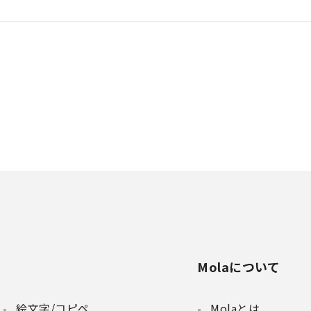
Molaについて
絵文字/コピペ
Molaとは