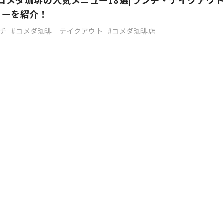
】コメダ珈琲の人気メニュー18選|ランチ・テイクアウ
ューを紹介！
チ
コメダ珈琲 テイクアウト
コメダ珈琲店