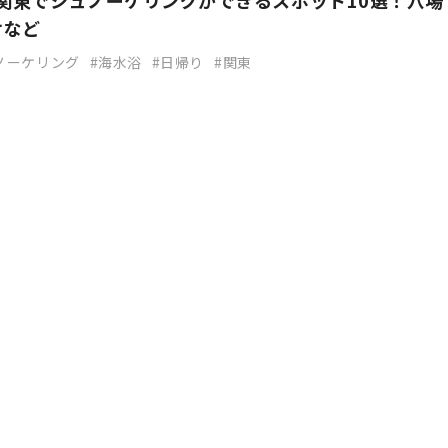
】関東でシュノーケリングができるスポット10選！穴場
けなど
ノーケリング
海水浴
日帰り
関東