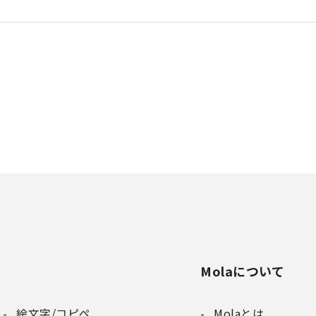
Molaについて
絵文字/コピペ
Molaとは