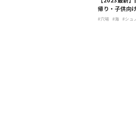
【2023最新
帰り・子供向
穴場
海
シュ