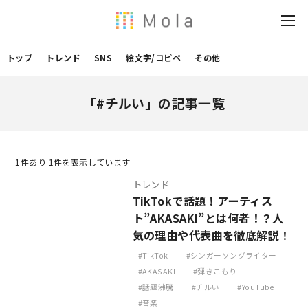
トップ
トレンド
SNS
絵文字/コピペ
その他
「#チルい」の記事一覧
1
件あり 1件を表示しています
トレンド
TikTokで話題！アーティス
ト”AKASAKI”とは何者！？人
気の理由や代表曲を徹底解説！
TikTok
シンガーソングライター
AKASAKI
弾きこもり
話題沸騰
チルい
YouTube
音楽