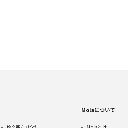
Molaについて
絵文字/コピペ
Molaとは