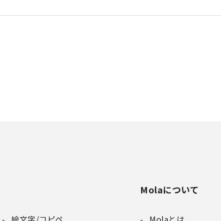
Molaについて
絵文字/コピペ
Molaとは