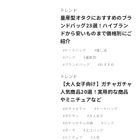
トレンド
量産型オタクにおすすめのブラ
ンドバッグ23選！ハイブラン
ドから安いものまで価格別にご
紹介
トートバッグ
推し活
パック
量産型
ブランドバッグ
おすすめ
トレンド
【大人女子向け】ガチャガチャ
人気商品20選！実用的な商品
やミニチュアなど
ガチャガチャ
トートバッグ
ポケモン
大人女子
ガチャガチャの森
リンク
ポーチ
エコバッグ
ミニチュア
人気