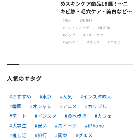
めスキンケア商品18選！～ニ
キビ跡・毛穴ケア・美白など～
美白
垢抜け
ドン・キホーテ
化粧水
パック
スキンケア
毛穴ケア
コスメ
ニキビ
人気の＃タグ
おすすめ
東京
人気
インスタ映え
韓国
オシャレ
アニメ
カップル
デート
インスタ
食べ歩き
カフェ
大学生
安い
スイーツ
iPhone
推し活
旅行
関東
グルメ