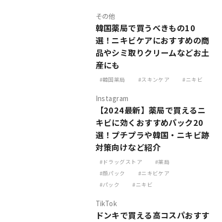
その他
韓国薬局で買うべきもの10
選！ニキビケアにおすすめの商
品やシミ取りクリームなどお土
産にも
韓国薬局
スキンケア
ニキビ
Instagram
【2024最新】薬局で買えるニ
キビに効くおすすめパック20
選！プチプラや韓国・ニキビ跡
対策向けなど紹介
ドラッグストア
薬局
顔パック
ニキビケア
パック
ニキビ
TikTok
ドンキで買える高コスパおすす