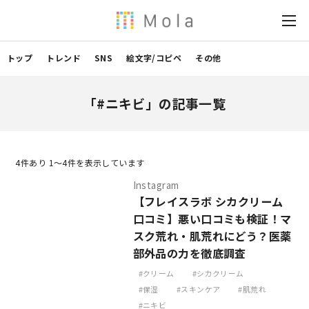
トップ
トレンド
SNS
絵文字/コピペ
その他
「#ニキビ」の記事一覧
4
件あり 1〜4件を表示しています
Instagram
【フレイスラボ シカクリーム
口コミ】悪い口コミも検証！マ
スク荒れ・肌荒れにどう？医薬
部外品の力を徹底調査
クリーム
シカクリーム
保湿
スキンケア
肌荒れ
ニキビ