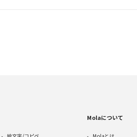
Molaについて
絵文字/コピペ
Molaとは