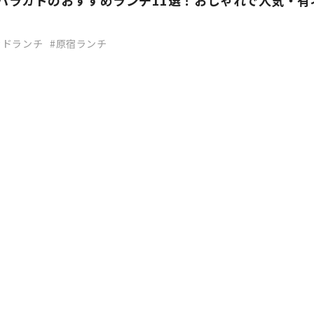
】ハラカドのおすすめランチ11選！おしゃれで人気・有
カドランチ
原宿ランチ