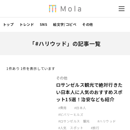
トップ
トレンド
SNS
絵文字/コピペ
その他
「#ハリウッド」の記事一覧
1
件あり 1件を表示しています
その他
ロサンゼルス観光で絶対行きた
い日本人に人気のおすすめスポ
ット15選！治安なども紹介
費用
日本人
ビバリーヒルズ
ロサンゼルス 観光
ハリウッド
人気 スポット
旅行