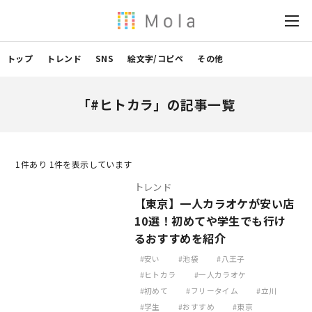
トップ
トレンド
SNS
絵文字/コピペ
その他
「#ヒトカラ」の記事一覧
1
件あり 1件を表示しています
トレンド
【東京】一人カラオケが安い店
10選！初めてや学生でも行け
るおすすめを紹介
安い
池袋
八王子
ヒトカラ
一人カラオケ
初めて
フリータイム
立川
学生
おすすめ
東京