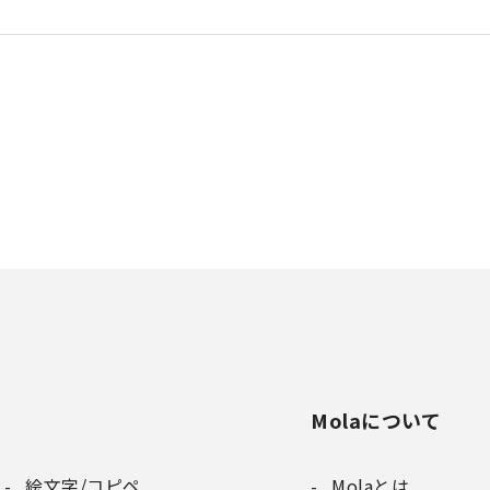
Molaについて
絵文字/コピペ
Molaとは