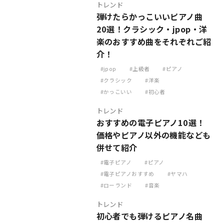
トレンド
弾けたらかっこいいピアノ曲
20選！クラシック・jpop・洋
楽のおすすめ曲をそれぞれご紹
介！
jpop
上級者
ピアノ
クラシック
洋楽
かっこいい
初心者
トレンド
おすすめの電子ピアノ10選！
価格やピアノ以外の機能なども
併せて紹介
電子ピアノ
ピアノ
電子ピアノおすすめ
ヤマハ
ローランド
音楽
トレンド
初心者でも弾けるピアノ名曲