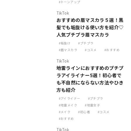
トーンアップ
TikTok
おすすめの眉マスカラ５選！黒
髪でも垢抜ける使い方を紹介♡
人気プチプラ眉マスカラ
垢抜け
プチプラ
眉マスカラ
コスメ
おすすめ
TikTok
地雷ラインにおすすめのプチプ
ラアイライナー5選！初心者で
も不自然にならない方法やひき
方も紹介
アイライナー
プチプラ
地雷メイク
地雷女子
メイク
初心者
コスメ
おすすめ
TikTok