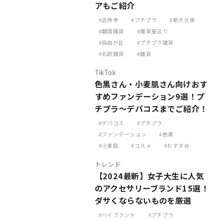
アもご紹介
吉祥寺
プチプラ
新大久保
韓国雑貨
雑貨屋巡り
自由が丘
プチプラ雑貨
北欧雑貨
雑貨
TikTok
色黒さん・小麦肌さん向けおす
すめファンデーション9選！プ
チプラ〜デパコスまでご紹介！
デパコス
プチプラ
ファンデーション
色黒
小麦肌
コスメ
おすすめ
トレンド
【2024最新】女子大生に人気
のアクセサリーブランド15選！
ダサくならないものを厳選
ハイブランド
プチプラ