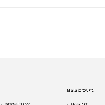
Molaについて
絵文字/コピペ
Molaとは