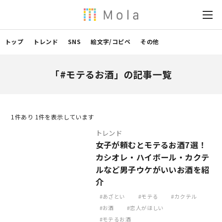
トップ
トレンド
SNS
絵文字/コピペ
その他
「#モテるお酒」の記事一覧
1
件あり 1件を表示しています
トレンド
女子が頼むとモテるお酒7選！
カシオレ・ハイボール・カクテ
ルなど男子ウケがいいお酒を紹
介
あざとい
モテる
カクテル
お酒
恋人がほしい
モテるお酒