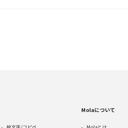
Molaについて
絵文字/コピペ
Molaとは