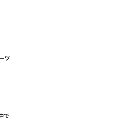
ェ
ーツ
中で