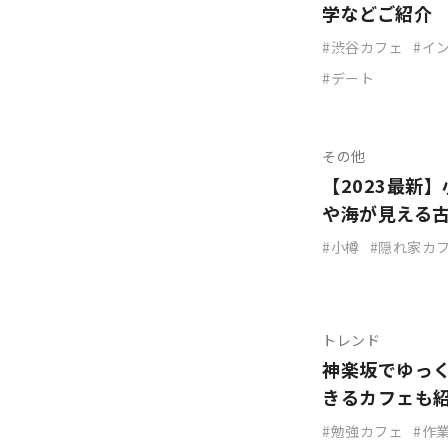
学などご紹介
渋谷カフェ
イ
デート
その他
【2023最新
や海が見える
小樽
隠れ家カ
トレンド
神楽坂でゆっ
きるカフェも
勉強カフェ
作