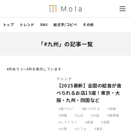
トップ
トレンド
SNS
絵文字/コピペ
その他
「#九州」の記事一覧
4
件あり 1〜4件を表示しています
トレンド
【2025最新】全国の給食が食
べられるお店15選！東京・大
阪・九州・四国など
食べたい
食べられる
給食
四国
九州
お店
居酒屋
レストラン
食堂
全国
大阪
カフェ
東京