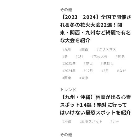
その他
【2023‐2024】全国で開催さ
れる冬の花火大会22選！関
東・関西・九州など綺麗で有名
な大会を紹介
九州
関西
クリスマス
冬
1月
花火大会
有名
2023年
花火
年越し
2024年
12月
2月
なぜ
関東
東京
トレンド
【九州・沖縄】幽霊が出る心霊
スポット14選！絶対に行って
はいけない最恐スポットを紹介
沖縄
心霊スポット
九州
その他