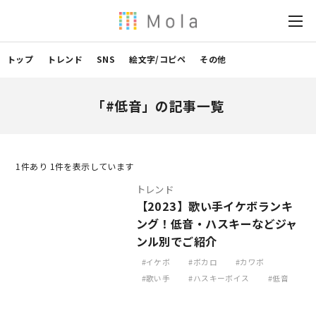
トップ
トレンド
SNS
絵文字/コピペ
その他
「#低音」の記事一覧
1
件あり 1件を表示しています
トレンド
【2023】歌い手イケボランキ
ング！低音・ハスキーなどジャ
ンル別でご紹介
イケボ
ボカロ
カワボ
歌い手
ハスキーボイス
低音