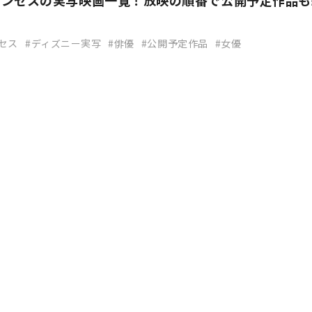
リンセスの実写映画一覧！放映の順番で公開予定作品も
セス
ディズニー実写
俳優
公開予定作品
女優