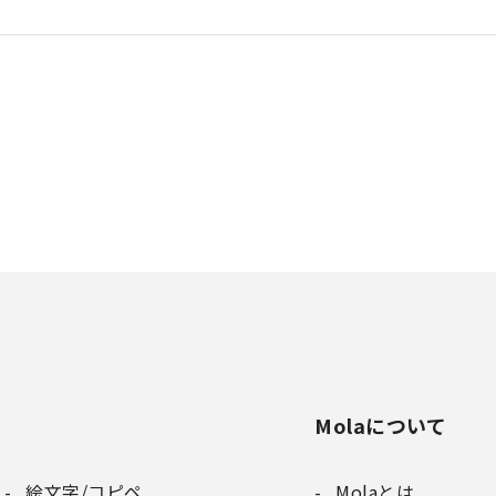
Molaについて
絵文字/コピペ
Molaとは