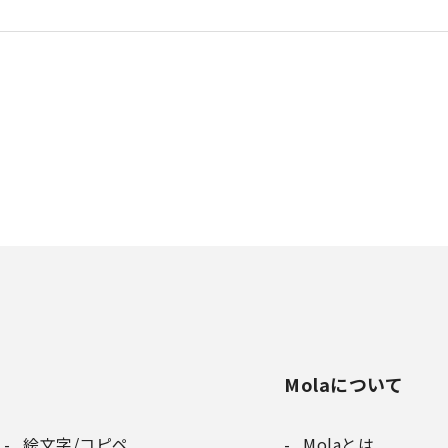
Molaについて
絵文字/コピペ
Molaとは