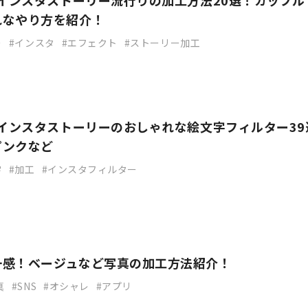
】インスタストーリー流行りの加工方法20選！カップル
れなやり方を紹介！
ー
インスタ
エフェクト
ストーリー加工
】インスタストーリーのおしゃれな絵文字フィルター39
ピンクなど
字
加工
インスタフィルター
一感！ベージュなど写真の加工方法紹介！
真
SNS
オシャレ
アプリ