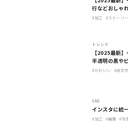
【2025最新
行などおしゃ
加工
ストーリ
トレンド
【2025最新
半透明の黒や
かわいい
絵文
SNS
インスタに統
加工
編集
写